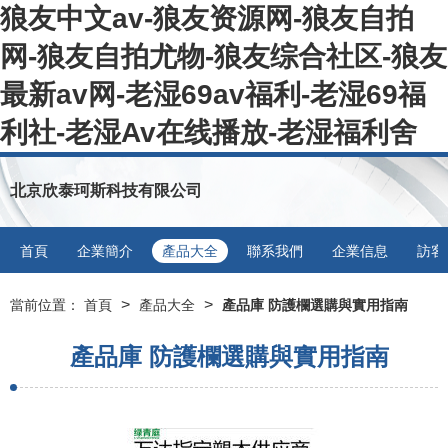
狼友中文av-狼友资源网-狼友自拍
网-狼友自拍尤物-狼友综合社区-狼友
最新av网-老湿69av福利-老湿69福
利社-老湿Av在线播放-老湿福利舍
北京欣泰珂斯科技有限公司
首頁
企業簡介
產品大全
聯系我們
企業信息
訪客
>
>
當前位置：
首頁
產品大全
產品庫 防護欄選購與實用指南
產品庫 防護欄選購與實用指南