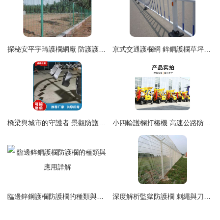
探秘安平宇琦護欄網廠 防護護欄網與圍欄網的高清之美
京式交通護欄網 鋅鋼護欄草坪道路基坑建筑現場入口樓層護欄建筑現場入口建筑立面陽臺彩鋼防護欄 - 保安橋梁結構保護神無濟綜合精選集文北京民用現狀科普知識概覽
橋梁與城市的守護者 景觀防護立柱的品質與服務之道
小四輪護欄打樁機 高速公路防護欄施工的最佳伙伴，打樁速度快，恒旺品質保證
臨邊鋅鋼護欄防護欄的種類與應用詳解
深度解析監獄防護欄 刺繩與刀片防護網的安全與視覺呈現