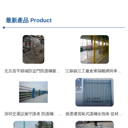
最新產品
Product
北京昌平縣城防盜門防護欄窗戶防護網安裝價格定做不銹鋼防護欄
江蘇鎮江工廠倉庫隔離網與車間隔離防護柵欄——安平縣通潤鋼板網廠專業生產
深圳交通設施守護者 防護欄、路錐與水馬的前世今生
挑選優質歐式護欄全指南 從材質到工藝的實用建議