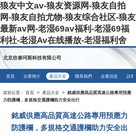
狼友中文av-狼友资源网-狼友自拍
网-狼友自拍尤物-狼友综合社区-狼友
最新av网-老湿69av福利-老湿69福
利社-老湿Av在线播放-老湿福利舍
北京欣泰珂斯科技有限公司
首頁
企業簡介
產品大全
聯系我們
企業信息
訪客
>
>
當前位置：
首頁
產品大全
銘威供應高品質高速公路專用預應
力防護欄，多規格交通護欄助力安全出行
銘威供應高品質高速公路專用預應力
防護欄，多規格交通護欄助力安全出