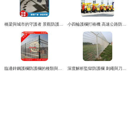
橋梁與城市的守護者 景觀防護立柱的品質與服務之道
小四輪護欄打樁機 高速公路防護欄施工的最佳伙伴，打樁速度快，恒旺品質保證
臨邊鋅鋼護欄防護欄的種類與應用詳解
深度解析監獄防護欄 刺繩與刀片防護網的安全與視覺呈現