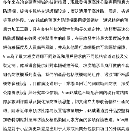
多年來在冶金礦產領域的技術積累，現批發供應高速公路專用預應力
防護欄，提供多規格交通護欄設施，廣泛適用于高速路、國道、省道
等重點路段。\n\n銘威的預應力防護欄采用優質鋼材，通過精密的預
應力加工工藝，具有良好的抗沖擊性能和長久穩定性。這類型高速公
路防護欄能有效吸收沖擊產生的能量，在事故發生時最大限度減少車
輛偏移幅度及人員傷害風險，并為其他通行車輛提供可靠隔離保障。
\n\n為了最大程度適應不同路況和用戶需求的不同規格管道連接及安
裝定制，銘威還會提供針對車輛碰撞等級、坡度地形量身訂做的全套
組合防護欄系列產品。我們的產品包括護欄端閉組件、過渡間距板護
欄等多種設計，目前廣泛運用于工業場區附近的關鍵斷面防護，深受
公路養護設計與研究單位信賴。\n\n銘威也不斷配合國內現行道路國
際參數測評體系及變化預防養護思想，切實建立力學改善物料生產閉
環。隨著近年來預防性路島設置需求量增升，銘威通過提升品控堅持
加收特別應對溫淬防護及樁點緊固元素方面的多項保護改進。\n\n無
論是對于小品牌更新還是應用于大眾或民間分包接口項目的外購高速