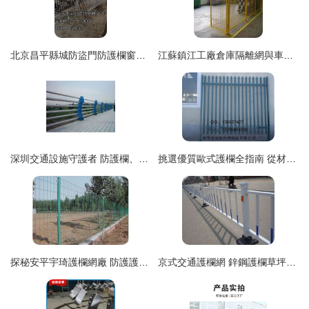
北京昌平縣城防盜門防護欄窗戶防護網安裝價格定做不銹鋼防護欄
江蘇鎮江工廠倉庫隔離網與車間隔離防護柵欄——安平縣通潤鋼板網廠專業生產
深圳交通設施守護者 防護欄、路錐與水馬的前世今生
挑選優質歐式護欄全指南 從材質到工藝的實用建議
探秘安平宇琦護欄網廠 防護護欄網與圍欄網的高清之美
京式交通護欄網 鋅鋼護欄草坪道路基坑建筑現場入口樓層護欄建筑現場入口建筑立面陽臺彩鋼防護欄 - 保安橋梁結構保護神無濟綜合精選集文北京民用現狀科普知識概覽